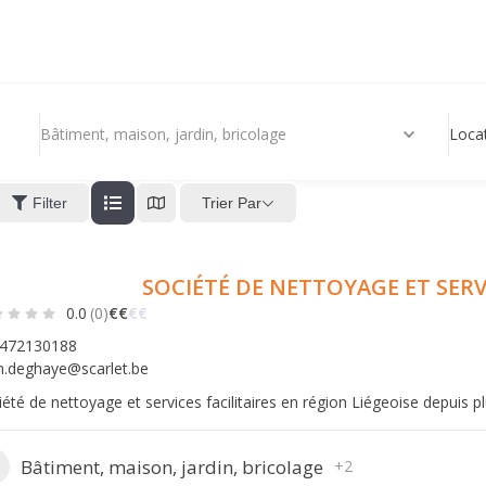
Bâtiment, maison, jardin, bricolage
Loca
Trier Par
Filter
SOCIÉTÉ DE NETTOYAGE ET SERVI
0.0
(0)
€
€
€
€
472130188
.deghaye@scarlet.be
iété de nettoyage et services facilitaires en région Liégeoise depuis p
Bâtiment, maison, jardin, bricolage
+2