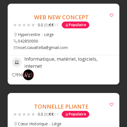
WEB NEW CONCEPT
0.0
(0)
€
€
€
€
Populaire
Hypercentre - Liège
042850000
noel.ciavattella@gmail.com
Informatique, matériel, logiciels,
internet
950
TONNELLE PLIANTE
0.0
(0)
€
€
€
€
Populaire
Cœur Historique - Liège