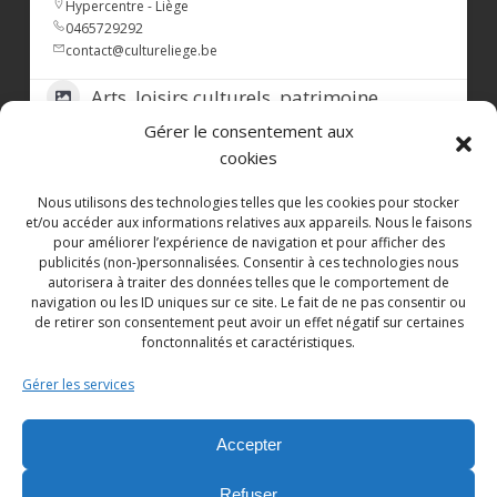
samedi, de 10 h à 18 h, pour une pause
Hypercentre - Liège
0465729292
gourmande au cœur de Liège.
contact@cultureliege.be
Au menu: boissons chaudes et rafraîchissantes,
Arts, loisirs culturels, patrimoine
pâtisseries et macarons Darcis, glace artisanale
à l’italienne, ainsi que les pralines
Gérer le consentement aux
1198
emblématiques de la Maison.
cookies
Rendez-vous Rue des Dominicains 20, à
Nous utilisons des technologies telles que les cookies pour stocker
Liège.
et/ou accéder aux informations relatives aux appareils. Nous le faisons
L’ EN K
pour améliorer l’expérience de navigation et pour afficher des
#BelgianChocolate
#chocolat
#chocolat
e
publicités (non-)personnalisées. Consentir à ces technologies nous
0.0
(0)
Populaire
autorisera à traiter des données telles que le comportement de
#madeinbelgium
#chocolat
liege
Guillemins - Liège
navigation ou les ID uniques sur ce site. Le fait de ne pas consentir ou
#boutiquephysique
#boutiqueliege
de retirer son consentement peut avoir un effet négatif sur certaines
0476761566
fonctonnalités et caractéristiques.
----------------
Tavernes, snacks, cafés, bars, food trucks,
Gérer les services
Avec le soutien de la
Société Royale Le
petite restauration
Commerce Liégeois ASBL
et
Commerce Liège
1077
Accepter
#commerceliege
#shopping
#soutenonsnoscommerçants
Refuser