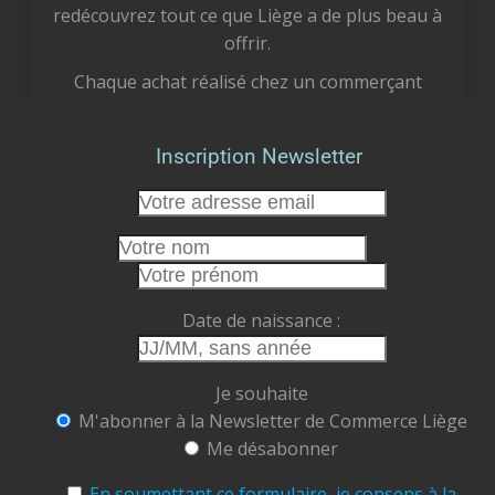
redécouvrez tout ce que Liège a de plus beau à
offrir.
Chaque achat réalisé chez un commerçant
liégeois est un geste concret pour notre
économie locale. Vous soutenez des femmes et
Inscription Newsletter
des hommes passionnés, vous préservez des
emplois et vous participez à faire vivre le cœur
de notre cité.
Cet été, faisons le choix de la proximité.
Faisons vivre nos commerces.
Date de naissance :
Faisons rayonner Liège.
Commerce Liège ASBL
Je souhaite
Ensemble, soutenons, valorisons et faisons
M'abonner à la Newsletter de Commerce Liège
grandir notre ville.
Me désabonner
#CommerceLiège #AchetezLocal #Liège
#CommerçantsLiégeois
#CentreVille
En soumettant ce formulaire, je consens à la