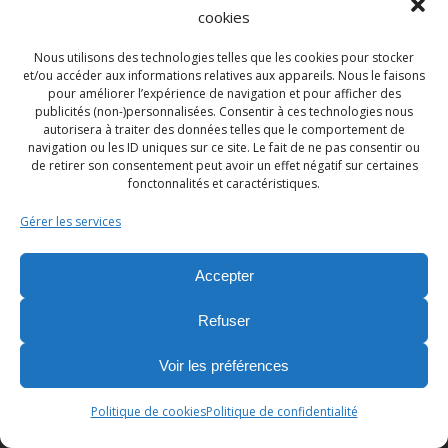
info@commerceliegeois.be
pâtisseries et macarons Darcis, glace artisanale
cookies
à l’italienne, ainsi que les pralines
Entreprises, services divers
692
Nous utilisons des technologies telles que les cookies pour stocker
emblématiques de la Maison.
et/ou accéder aux informations relatives aux appareils. Nous le faisons
pour améliorer l’expérience de navigation et pour afficher des
Rendez-vous Rue des Dominicains 20, à
publicités (non-)personnalisées. Consentir à ces technologies nous
Liège.
autorisera à traiter des données telles que le comportement de
OPTIMEISE
navigation ou les ID uniques sur ce site. Le fait de ne pas consentir ou
#BelgianChocolate
#chocolat
#chocolat
e
de retirer son consentement peut avoir un effet négatif sur certaines
€
€
€
€
0.0
(0)
Populaire
fonctonnalités et caractéristiques.
#madeinbelgium
#chocolat
liege
Avroy - Liège
#boutiquephysique
#boutiqueliege
0469284225
Gérer les services
----------------
Banques, assurances, finances
+1
28
Avec le soutien de la
Société Royale Le
Accepter
Commerce Liégeois ASBL
et
Commerce Liège
Refuser
#commerceliege
#shopping
#soutenonsnoscommerçants
Copyright © 2026 Commerce Liège | Développement et
Voir les préférences
#commercedeproximite
#commercelocal
support par WeBNC, We Boost your Network
#wallonie
#liege
ois
#tousessentiels
Communication
Politique de cookies
Politique de confidentialité
#villedeliege
#commerceliege
ois