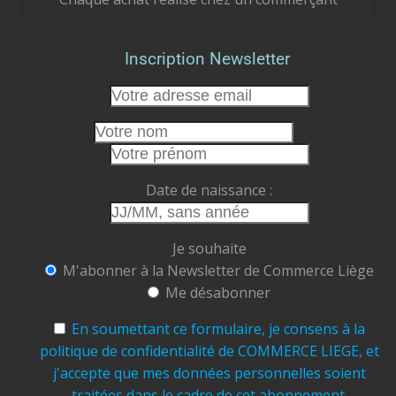
liégeois est un geste concret pour notre
économie locale. Vous soutenez des femmes et
Inscription Newsletter
des hommes passionnés, vous préservez des
emplois et vous participez à faire vivre le cœur
de notre cité.
Cet été, faisons le choix de la proximité.
Faisons vivre nos commerces.
Date de naissance :
Faisons rayonner Liège.
Commerce Liège ASBL
Je souhaite
Ensemble, soutenons, valorisons et faisons
M'abonner à la Newsletter de Commerce Liège
grandir notre ville.
Me désabonner
#CommerceLiège #AchetezLocal #Liège
#CommerçantsLiégeois
#CentreVille
En soumettant ce formulaire, je consens à la
#TramDeLiège #Terrasses
#ÉtéÀLiège
politique de confidentialité de COMMERCE LIEGE, et
#ConsommerLocal #FaitesVivreLiège
j'accepte que mes données personnelles soient
traitées dans le cadre de cet abonnement.