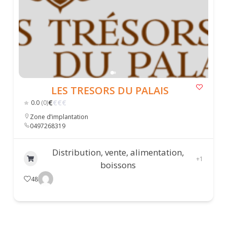
LES TRESORS DU PALAIS
€
€
€
€
0.0
(0)
Zone d’implantation
0497268319
Distribution, vente, alimentation,
+1
boissons
48