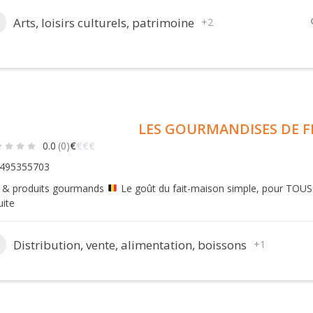
Arts, loisirs culturels, patrimoine
+2
LES GOURMANDISES DE F
0.0
(0)
€
€
€
€
495355703
s & produits gourmands
Le goût du fait-maison simple, pour TOUS
uite
Distribution, vente, alimentation, boissons
+1