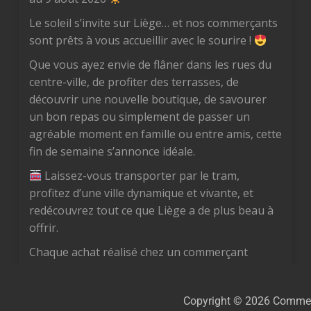
Le soleil s’invite sur Liège… et nos commerçants
sont prêts à vous accueillir avec le sourire !
Que vous ayez envie de flâner dans les rues du
centre-ville, de profiter des terrasses, de
découvrir une nouvelle boutique, de savourer
un bon repas ou simplement de passer un
agréable moment en famille ou entre amis, cette
fin de semaine s’annonce idéale.
Laissez-vous transporter par le tram,
profitez d’une ville dynamique et vivante, et
redécouvrez tout ce que Liège a de plus beau à
offrir.
Chaque achat réalisé chez un commerçant
liégeois est un geste concret pour notre
économie locale. Vous soutenez des femmes et
Copyright © 2026 Commer
des hommes passionnés, vous préservez des