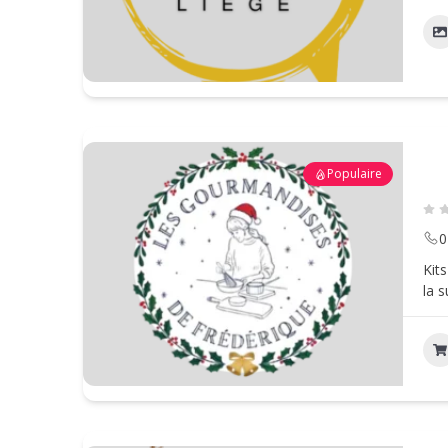
Populaire
0
Kit
la s