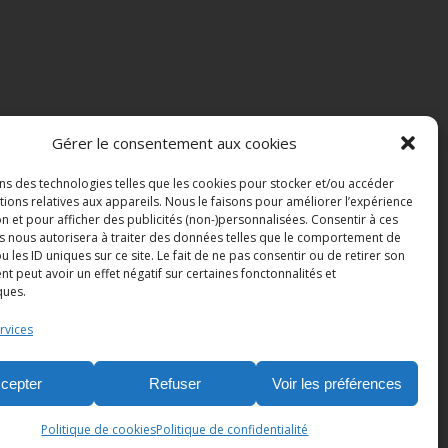
Gérer le consentement aux cookies
ons des technologies telles que les cookies pour stocker et/ou accéder
ions relatives aux appareils. Nous le faisons pour améliorer l’expérience
n et pour afficher des publicités (non-)personnalisées. Consentir à ces
s nous autorisera à traiter des données telles que le comportement de
u les ID uniques sur ce site. Le fait de ne pas consentir ou de retirer son
 peut avoir un effet négatif sur certaines fonctonnalités et
ques.
rvices
cepter
Refuser
Voir les préférences
Politique de cookies
Politique de confidentialité
ur Network Communication