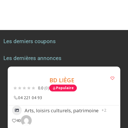
Les derniers coupons
Les dernières annonces
BD LIÈGE
0.0
(0)
Populaire
04 221 04 93
Arts, loisirs culturels, patrimoine
+2
40