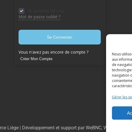
Se souvenir de moi
Mot de passe oublié ?
Se Connecter
Vous n'avez pas encore de compte ?
Nous utilis
Créer Mon Compte
aux informat
de navigatio
technologie
navigation o
consentement
caractéristi
Gérer les se
Ac
ce Liège | Développement et support par WeBNC, We Boost yo