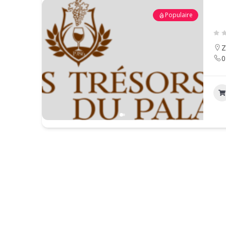
Populaire
Z
0