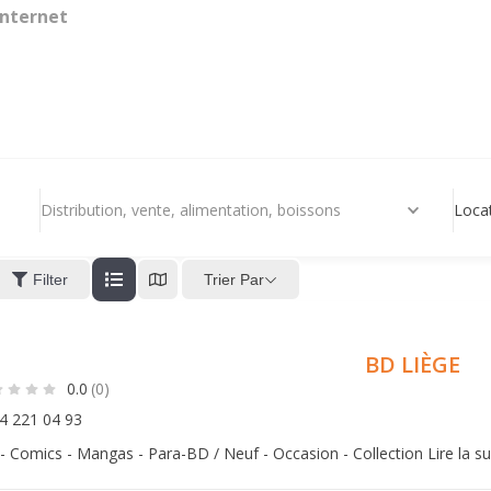
internet
Distribution, vente, alimentation, boissons
Loca
Trier Par
Filter
BD LIÈGE
0.0
(0)
4 221 04 93
- Comics - Mangas - Para-BD / Neuf - Occasion - Collection
Lire la su