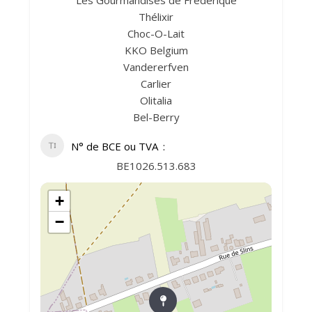
Les Gourmandises de Frédérique
Thélixir
Choc-O-Lait
KKO Belgium
Vandererfven
Carlier
Olitalia
Bel-Berry
N° de BCE ou TVA
BE1026.513.683
+
−