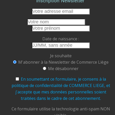
Inscription Newsletter
des hommes passionnés, vous préservez des
emplois et vous participez à faire vivre le cœur
de notre cité.
Cet été, faisons le choix de la proximité.
Faisons vivre nos commerces.
Date de naissance :
Faisons rayonner Liège.
Commerce Liège ASBL
Je souhaite
Ensemble, soutenons, valorisons et faisons
M'abonner à la Newsletter de Commerce Liège
grandir notre ville.
Me désabonner
#CommerceLiège #AchetezLocal #Liège
#CommerçantsLiégeois
#CentreVille
En soumettant ce formulaire, je consens à la
#TramDeLiège #Terrasses
#ÉtéÀLiège
politique de confidentialité de COMMERCE LIEGE, et
#ConsommerLocal #FaitesVivreLiège
j'accepte que mes données personnelles soient
traitées dans le cadre de cet abonnement.
Photo
View on Facebook
Ce formulaire utilise la technologie anti-spam NON
·
Share