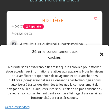
Commerce Liège
is feeling fantastic with
Darcis Chocolatier.
5 days ago
BD LIÈGE
Le salon de dégustation
Darcis Chocolatier
0.0
(0)
Populaire
est heureux de vous accueillir du mardi au
samedi, de 10 h à 18 h, pour une pause
04 221 04 93
gourmande au cœur de Liège.
Arts, loisirs culturels, patrimoine
+2
Au menu: boissons chaudes et rafraîchissantes,
Gérer le consentement aux
40
pâtisseries et macarons Darcis, glace artisanale
cookies
à l’italienne, ainsi que les pralines
emblématiques de la Maison.
Nous utilisons des technologies telles que les cookies pour stocker
et/ou accéder aux informations relatives aux appareils. Nous le faisons
LES TRESORS DU PALAIS
Rendez-vous Rue des Dominicains 20, à
pour améliorer l’expérience de navigation et pour afficher des
publicités (non-)personnalisées. Consentir à ces technologies nous
Liège.
€
€
€
€
0.0
(0)
Populaire
autorisera à traiter des données telles que le comportement de
Zone d’implantation
navigation ou les ID uniques sur ce site. Le fait de ne pas consentir ou
#BelgianChocolate
#chocolat
#chocolat
e
de retirer son consentement peut avoir un effet négatif sur certaines
0497268319
#madeinbelgium
#chocolat
liege
fonctonnalités et caractéristiques.
Distribution, vente, alimentation,
#boutiquephysique
#boutiqueliege
+1
Gérer les services