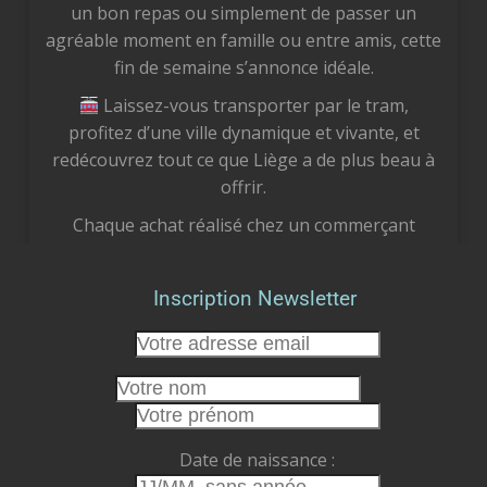
un bon repas ou simplement de passer un
agréable moment en famille ou entre amis, cette
fin de semaine s’annonce idéale.
Laissez-vous transporter par le tram,
profitez d’une ville dynamique et vivante, et
redécouvrez tout ce que Liège a de plus beau à
offrir.
Chaque achat réalisé chez un commerçant
liégeois est un geste concret pour notre
économie locale. Vous soutenez des femmes et
Inscription Newsletter
des hommes passionnés, vous préservez des
emplois et vous participez à faire vivre le cœur
de notre cité.
Cet été, faisons le choix de la proximité.
Faisons vivre nos commerces.
Date de naissance :
Faisons rayonner Liège.