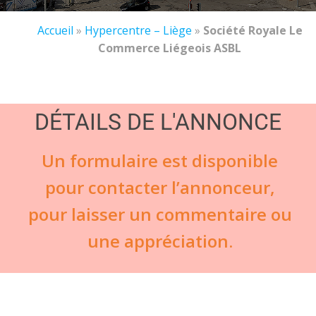
Accueil
»
Hypercentre – Liège
»
Société Royale Le
Commerce Liégeois ASBL
DÉTAILS DE L'ANNONCE
Un formulaire est disponible
pour contacter l’annonceur,
pour laisser un commentaire ou
une appréciation.