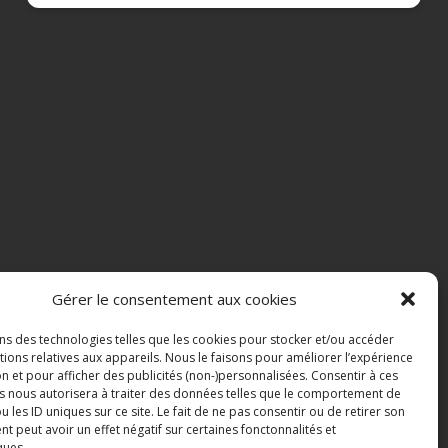
Gérer le consentement aux cookies
ons des technologies telles que les cookies pour stocker et/ou accéder
ions relatives aux appareils. Nous le faisons pour améliorer l’expérience
n et pour afficher des publicités (non-)personnalisées. Consentir à ces
s nous autorisera à traiter des données telles que le comportement de
u les ID uniques sur ce site. Le fait de ne pas consentir ou de retirer son
 peut avoir un effet négatif sur certaines fonctonnalités et
ques.