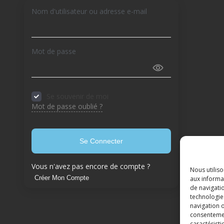
Nom d'utilisateur ou adresse e-mail
Mot de passe
Se souvenir de moi
Mot de passe oublié ?
Se Connecter
Vous n'avez pas encore de compte ?
Nous utilis
Créer Mon Compte
aux informat
de navigatio
technologie
navigation o
consentement
caractéristi