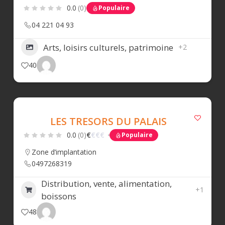
0.0
(0)
Populaire
04 221 04 93
Arts, loisirs culturels, patrimoine
+2
40
LES TRESORS DU PALAIS
0.0
(0)
€
€
€
€
Populaire
Zone d’implantation
0497268319
Distribution, vente, alimentation,
+1
boissons
48