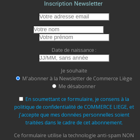
Inscription Newsletter
des hommes passionnés, vous préservez des
emplois et vous participez à faire vivre le cœur
de notre cité.
Cet été, faisons le choix de la proximité.
Faisons vivre nos commerces.
Date de naissance :
Faisons rayonner Liège.
Commerce Liège ASBL
Je souhaite
Ensemble, soutenons, valorisons et faisons
M'abonner à la Newsletter de Commerce Liège
grandir notre ville.
Me désabonner
#CommerceLiège #AchetezLocal #Liège
#CommerçantsLiégeois
#CentreVille
En soumettant ce formulaire, je consens à la
#TramDeLiège #Terrasses
#ÉtéÀLiège
politique de confidentialité de COMMERCE LIEGE, et
#ConsommerLocal #FaitesVivreLiège
j'accepte que mes données personnelles soient
traitées dans le cadre de cet abonnement.
Photo
View on Facebook
Ce formulaire utilise la technologie anti-spam NON
·
Share