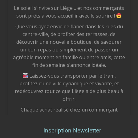
Le soleil s’invite sur Liège… et nos commerçants
sont prêts à vous accueillir avec le sourire !
Que vous ayez envie de flâner dans les rues du
centre-ville, de profiter des terrasses, de
découvrir une nouvelle boutique, de savourer
un bon repas ou simplement de passer un
agréable moment en famille ou entre amis, cette
fin de semaine s’annonce idéale.
Laissez-vous transporter par le tram,
profitez d’une ville dynamique et vivante, et
redécouvrez tout ce que Liège a de plus beau à
offrir.
Chaque achat réalisé chez un commerçant
liégeois est un geste concret pour notre
économie locale. Vous soutenez des femmes et
Inscription Newsletter
des hommes passionnés, vous préservez des