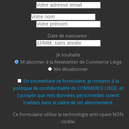
emplois et vous participez à faire vivre le cœur
de notre cité.
Cet été, faisons le choix de la proximité.
Faisons vivre nos commerces.
Date de naissance :
Faisons rayonner Liège.
Commerce Liège ASBL
Je souhaite
Ensemble, soutenons, valorisons et faisons
M'abonner à la Newsletter de Commerce Liège
grandir notre ville.
Me désabonner
#CommerceLiège #AchetezLocal #Liège
#CommerçantsLiégeois
#CentreVille
En soumettant ce formulaire, je consens à la
#TramDeLiège #Terrasses
#ÉtéÀLiège
politique de confidentialité de COMMERCE LIEGE, et
#ConsommerLocal #FaitesVivreLiège
j'accepte que mes données personnelles soient
traitées dans le cadre de cet abonnement.
Photo
View on Facebook
Ce formulaire utilise la technologie anti-spam NON
·
Share
visible.