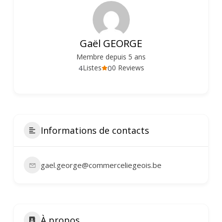
Gaël GEORGE
Membre depuis 5 ans
4
0
Listes
0 Reviews
Informations de contacts
gael.george@commerceliegeois.be
À propos