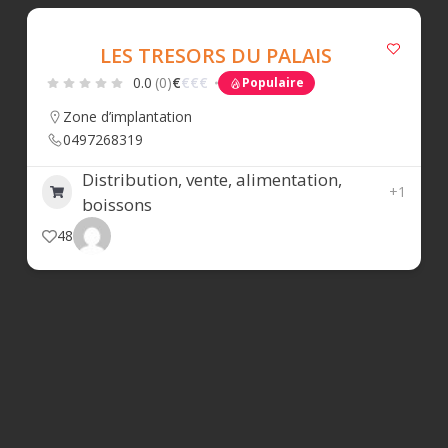
LES TRESORS DU PALAIS
0.0
(0)
€
€
€
€
Populaire
Zone d’implantation
0497268319
Distribution, vente, alimentation,
+1
boissons
48