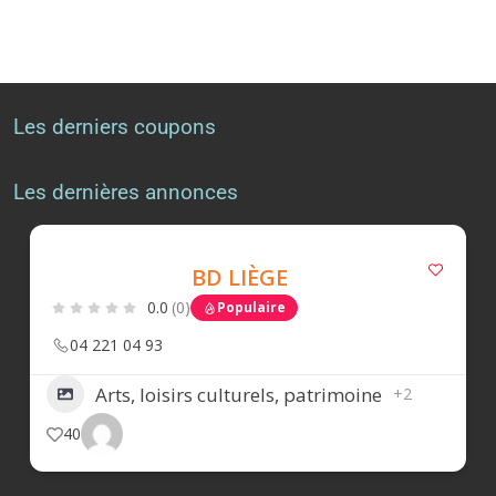
Les derniers coupons
Les dernières annonces
BD LIÈGE
0.0
(0)
Populaire
04 221 04 93
Arts, loisirs culturels, patrimoine
+2
40