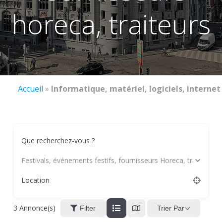
horeca, traiteurs
Accueil
»
Informatique, matériel, logiciels, internet
Que recherchez-vous ?
Festivals, événements festifs, fournisseurs Horeca, traiteurs
Location
3
Annonce(s)
Trier Par
Filter