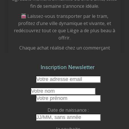
fin de semaine s’annonce idéale.
Laissez-vous transporter par le tram,
profitez d’une ville dynamique et vivante, et
redécouvrez tout ce que Liège a de plus beau à
offrir.
Chaque achat réalisé chez un commerçant
liégeois est un geste concret pour notre
économie locale. Vous soutenez des femmes et
Inscription Newsletter
des hommes passionnés, vous préservez des
emplois et vous participez à faire vivre le cœur
de notre cité.
Cet été, faisons le choix de la proximité.
Faisons vivre nos commerces.
Date de naissance :
Faisons rayonner Liège.
Commerce Liège ASBL