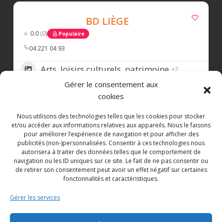
1 week ago
BD LIÈGE
Le salon de dégustation
Darcis Chocolatier
0.0
(0)
Populaire
est heureux de vous accueillir du mardi au
samedi, de 10 h à 18 h, pour une pause
04 221 04 93
gourmande au cœur de Liège.
Arts, loisirs culturels, patrimoine
+2
Au menu: boissons chaudes et rafraîchissantes,
Gérer le consentement aux
40
pâtisseries et macarons Darcis, glace artisanale
cookies
à l’italienne, ainsi que les pralines
emblématiques de la Maison.
Nous utilisons des technologies telles que les cookies pour stocker
et/ou accéder aux informations relatives aux appareils. Nous le faisons
LES TRESORS DU PALAIS
Rendez-vous Rue des Dominicains 20, à
pour améliorer l’expérience de navigation et pour afficher des
publicités (non-)personnalisées. Consentir à ces technologies nous
Liège.
€
€
€
€
0.0
(0)
Populaire
autorisera à traiter des données telles que le comportement de
Zone d’implantation
navigation ou les ID uniques sur ce site. Le fait de ne pas consentir ou
#BelgianChocolate
#chocolat
#chocolat
e
de retirer son consentement peut avoir un effet négatif sur certaines
0497268319
#madeinbelgium
#chocolat
liege
fonctonnalités et caractéristiques.
Distribution, vente, alimentation,
#boutiquephysique
#boutiqueliege
+1
Gérer les services
boissons
----------------
48
Avec le soutien de la
Société Royale Le