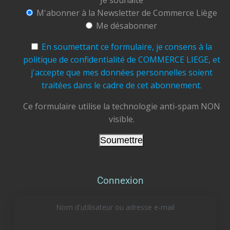
Je souhaite
Ensemble, soutenons, valorisons et faisons
M'abonner à la Newsletter de Commerce Liège
grandir notre ville.
Me désabonner
#CommerceLiège #AchetezLocal #Liège
#CommerçantsLiégeois
#CentreVille
En soumettant ce formulaire, je consens à la
#TramDeLiège #Terrasses
#ÉtéÀLiège
politique de confidentialité de COMMERCE LIEGE, et
#ConsommerLocal #FaitesVivreLiège
j'accepte que mes données personnelles soient
traitées dans le cadre de cet abonnement.
Photo
View on Facebook
Ce formulaire utilise la technologie anti-spam NON
·
Share
visible.
Commerce Liège
updated their cover
photo.
4 days ago
On profite encore à 100% du soleil et de la
Connexion
douceur estivale à Liège, mais la rentrée pointe
doucement le bout de son nez !
Nom d'utilisateur ou adresse e-mail
Vos plumiers, cartables, fournitures scolaires ou