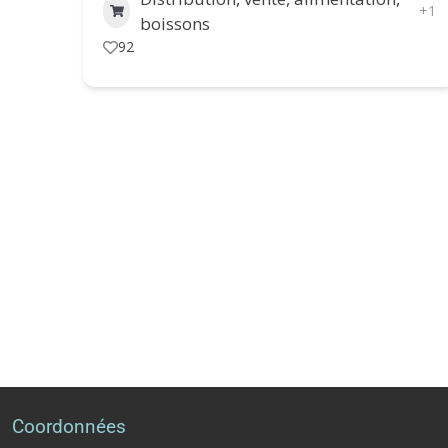
+1
boissons
92
Coordonnées