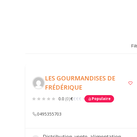
Fil
LES GOURMANDISES DE
FRÉDÉRIQUE
0.0
(0)
€
€
€
€
Populaire
0495355703
Distribution, vente, alimentation,