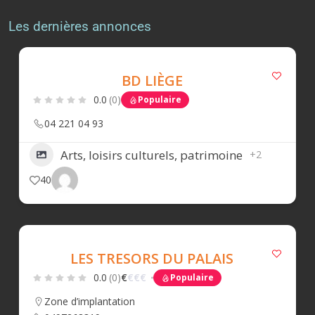
Les dernières annonces
BD LIÈGE
0.0
(0)
Populaire
04 221 04 93
Arts, loisirs culturels, patrimoine
+2
40
LES TRESORS DU PALAIS
0.0
(0)
€
€
€
€
Populaire
Zone d’implantation