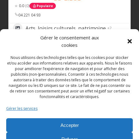
0.0
(0)
Populaire
est heureux de vous accueillir du mardi au
samedi, de 10 h à 18 h, pour une pause
04 221 04 93
gourmande au cœur de Liège.
Arts, loisirs culturels, patrimoine
+2
Au menu: boissons chaudes et rafraîchissantes,
Gérer le consentement aux
40
pâtisseries et macarons Darcis, glace artisanale
cookies
à l’italienne, ainsi que les pralines
emblématiques de la Maison.
Nous utilisons des technologies telles que les cookies pour stocker
et/ou accéder aux informations relatives aux appareils. Nous le faisons
LES TRESORS DU PALAIS
Rendez-vous Rue des Dominicains 20, à
pour améliorer l’expérience de navigation et pour afficher des
publicités (non-)personnalisées. Consentir à ces technologies nous
Liège.
€
€
€
€
0.0
(0)
Populaire
autorisera à traiter des données telles que le comportement de
Zone d’implantation
navigation ou les ID uniques sur ce site. Le fait de ne pas consentir ou
#BelgianChocolate
#chocolat
#chocolat
e
de retirer son consentement peut avoir un effet négatif sur certaines
0497268319
#madeinbelgium
#chocolat
liege
fonctonnalités et caractéristiques.
Distribution, vente, alimentation,
#boutiquephysique
#boutiqueliege
+1
Gérer les services
boissons
----------------
48
Avec le soutien de la
Société Royale Le
Accepter
Commerce Liégeois ASBL
et
Commerce Liège