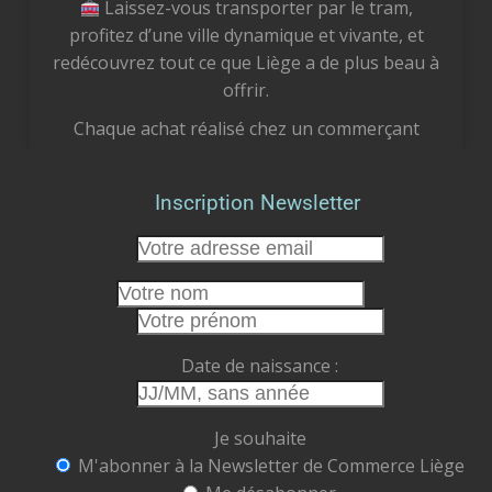
Laissez-vous transporter par le tram,
profitez d’une ville dynamique et vivante, et
redécouvrez tout ce que Liège a de plus beau à
offrir.
Chaque achat réalisé chez un commerçant
liégeois est un geste concret pour notre
économie locale. Vous soutenez des femmes et
Inscription Newsletter
des hommes passionnés, vous préservez des
emplois et vous participez à faire vivre le cœur
de notre cité.
Cet été, faisons le choix de la proximité.
Faisons vivre nos commerces.
Date de naissance :
Faisons rayonner Liège.
Commerce Liège ASBL
Je souhaite
Ensemble, soutenons, valorisons et faisons
M'abonner à la Newsletter de Commerce Liège
grandir notre ville.