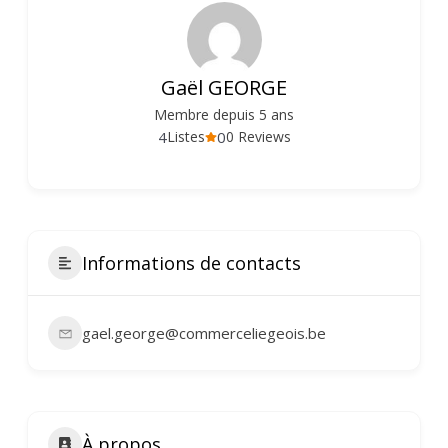
Gaël GEORGE
Membre depuis 5 ans
4
0
Listes
0 Reviews
Informations de contacts
gael.george@commerceliegeois.be
À propos