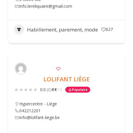
info.lereliquaire@gmail.com
Habillement, parement, mode
627
LOLIFANT LIÈGE
0.0
(0)
€
€
€
€
Populaire
Hypercentre - Liège
042212201
info@lolifant-liege.be