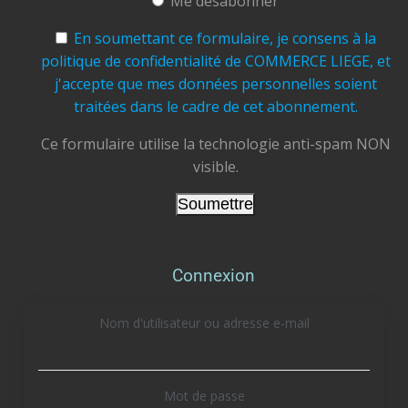
Me désabonner
#CommerceLiège #AchetezLocal #Liège
#CommerçantsLiégeois
#CentreVille
En soumettant ce formulaire, je consens à la
#TramDeLiège #Terrasses
#ÉtéÀLiège
politique de confidentialité de COMMERCE LIEGE, et
#ConsommerLocal #FaitesVivreLiège
j'accepte que mes données personnelles soient
traitées dans le cadre de cet abonnement.
Photo
View on Facebook
Ce formulaire utilise la technologie anti-spam NON
·
Share
visible.
Commerce Liège
updated their cover
photo.
3 days ago
On profite encore à 100% du soleil et de la
Connexion
douceur estivale à Liège, mais la rentrée pointe
doucement le bout de son nez !
Nom d'utilisateur ou adresse e-mail
Vos plumiers, cartables, fournitures scolaires ou
de bureau ne sont pas encore tout à fait
Mot de passe
complets ? Pas de stress : rendez visite à vos