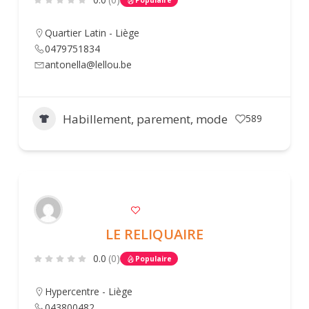
Populaire
Quartier Latin - Liège
0479751834
antonella@lellou.be
Habillement, parement, mode
589
LE RELIQUAIRE
0.0
(0)
Populaire
Hypercentre - Liège
043800482