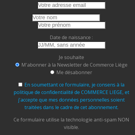
emplois et vous participez à faire vivre le cœur
de notre cité.
Cet été, faisons le choix de la proximité.
Faisons vivre nos commerces.
Date de naissance :
Faisons rayonner Liège.
Commerce Liège ASBL
Je souhaite
Ensemble, soutenons, valorisons et faisons
M'abonner à la Newsletter de Commerce Liège
grandir notre ville.
Me désabonner
#CommerceLiège #AchetezLocal #Liège
#CommerçantsLiégeois
#CentreVille
En soumettant ce formulaire, je consens à la
#TramDeLiège #Terrasses
#ÉtéÀLiège
politique de confidentialité de COMMERCE LIEGE, et
#ConsommerLocal #FaitesVivreLiège
j'accepte que mes données personnelles soient
traitées dans le cadre de cet abonnement.
Photo
View on Facebook
Ce formulaire utilise la technologie anti-spam NON
·
Share
visible.