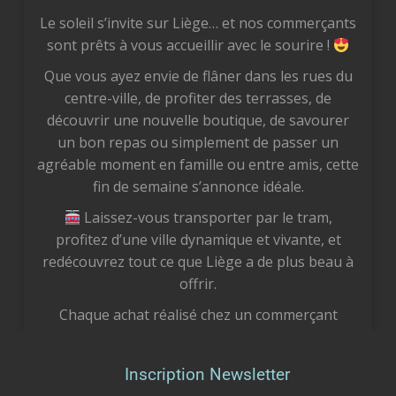
Le soleil s’invite sur Liège… et nos commerçants
sont prêts à vous accueillir avec le sourire !
Que vous ayez envie de flâner dans les rues du
centre-ville, de profiter des terrasses, de
découvrir une nouvelle boutique, de savourer
un bon repas ou simplement de passer un
agréable moment en famille ou entre amis, cette
fin de semaine s’annonce idéale.
Laissez-vous transporter par le tram,
profitez d’une ville dynamique et vivante, et
redécouvrez tout ce que Liège a de plus beau à
offrir.
Chaque achat réalisé chez un commerçant
liégeois est un geste concret pour notre
économie locale. Vous soutenez des femmes et
Inscription Newsletter
des hommes passionnés, vous préservez des