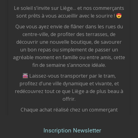
Le soleil s’invite sur Liège… et nos commerçants
sont prêts à vous accueillir avec le sourire !
Que vous ayez envie de flâner dans les rues du
centre-ville, de profiter des terrasses, de
découvrir une nouvelle boutique, de savourer
un bon repas ou simplement de passer un
agréable moment en famille ou entre amis, cette
fin de semaine s’annonce idéale.
Laissez-vous transporter par le tram,
profitez d’une ville dynamique et vivante, et
redécouvrez tout ce que Liège a de plus beau à
offrir.
Chaque achat réalisé chez un commerçant
liégeois est un geste concret pour notre
économie locale. Vous soutenez des femmes et
Inscription Newsletter
des hommes passionnés, vous préservez des