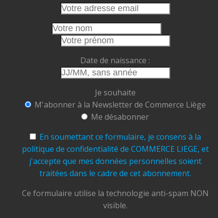
emplois et vous participez à faire vivre le cœur
de notre cité.
Cet été, faisons le choix de la proximité.
Faisons vivre nos commerces.
Date de naissance :
Faisons rayonner Liège.
Commerce Liège ASBL
Je souhaite
Ensemble, soutenons, valorisons et faisons
M'abonner à la Newsletter de Commerce Liège
grandir notre ville.
Me désabonner
#CommerceLiège #AchetezLocal #Liège
#CommerçantsLiégeois
#CentreVille
En soumettant ce formulaire, je consens à la
#TramDeLiège #Terrasses
#ÉtéÀLiège
politique de confidentialité de COMMERCE LIEGE, et
#ConsommerLocal #FaitesVivreLiège
j'accepte que mes données personnelles soient
traitées dans le cadre de cet abonnement.
Photo
View on Facebook
Ce formulaire utilise la technologie anti-spam NON
·
Share
visible.