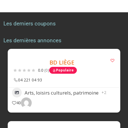
Les derniers coupons
Les dernières annonces
BD LIÈGE
0.0
(0)
Populaire
04 221 04 93
Arts, loisirs culturels, patrimoine
+2
40