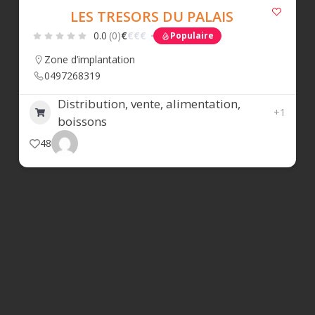
LES TRESORS DU PALAIS
0.0
(0)
€
€
€
€
Populaire
Zone d’implantation
0497268319
Distribution, vente, alimentation,
+1
boissons
48