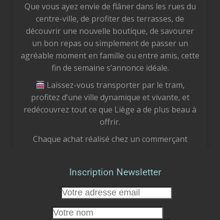
Que vous ayez envie de flâner dans les rues du
centre-ville, de profiter des terrasses, de
découvrir une nouvelle boutique, de savourer
un bon repas ou simplement de passer un
agréable moment en famille ou entre amis, cette
fin de semaine s’annonce idéale.
Laissez-vous transporter par le tram,
profitez d’une ville dynamique et vivante, et
redécouvrez tout ce que Liège a de plus beau à
offrir.
Chaque achat réalisé chez un commerçant
liégeois est un geste concret pour notre
économie locale. Vous soutenez des femmes et
Inscription Newsletter
des hommes passionnés, vous préservez des
emplois et vous participez à faire vivre le cœur
de notre cité.
Cet été, faisons le choix de la proximité.