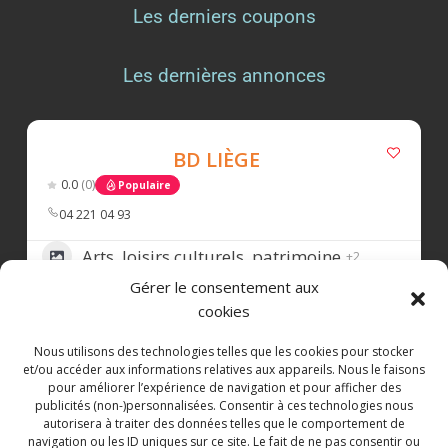
Les derniers coupons
View on Facebook
·
Share
Les dernières annonces
Commerce Liège
is feeling fantastic with
Darcis Chocolatier.
1 week ago
BD LIÈGE
Le salon de dégustation
Darcis Chocolatier
0.0
(0)
Populaire
est heureux de vous accueillir du mardi au
samedi, de 10 h à 18 h, pour une pause
04 221 04 93
gourmande au cœur de Liège.
Arts, loisirs culturels, patrimoine
+2
Au menu: boissons chaudes et rafraîchissantes,
Gérer le consentement aux
40
pâtisseries et macarons Darcis, glace artisanale
cookies
à l’italienne, ainsi que les pralines
emblématiques de la Maison.
Nous utilisons des technologies telles que les cookies pour stocker
et/ou accéder aux informations relatives aux appareils. Nous le faisons
LES TRESORS DU PALAIS
Rendez-vous Rue des Dominicains 20, à
pour améliorer l’expérience de navigation et pour afficher des
publicités (non-)personnalisées. Consentir à ces technologies nous
Liège.
€
€
€
€
0.0
(0)
Populaire
autorisera à traiter des données telles que le comportement de
Zone d’implantation
navigation ou les ID uniques sur ce site. Le fait de ne pas consentir ou
#BelgianChocolate
#chocolat
#chocolat
e