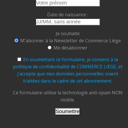
Faisons vivre nos commerces.
Date de naissance :
Faisons rayonner Liège.
Commerce Liège ASBL
Je souhaite
Ensemble, soutenons, valorisons et faisons
M'abonner à la Newsletter de Commerce Liège
grandir notre ville.
Me désabonner
#CommerceLiège #AchetezLocal #Liège
#CommerçantsLiégeois
#CentreVille
En soumettant ce formulaire, je consens à la
#TramDeLiège #Terrasses
#ÉtéÀLiège
politique de confidentialité de COMMERCE LIEGE, et
#ConsommerLocal #FaitesVivreLiège
j'accepte que mes données personnelles soient
traitées dans le cadre de cet abonnement.
Photo
View on Facebook
Ce formulaire utilise la technologie anti-spam NON
·
Share
visible.
Commerce Liège
updated their cover
photo.
5 days ago