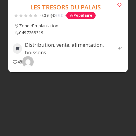
LES TRESORS DU PALAIS
0.0
(0)
€
€
€
€
Populaire
Zone d’implantation
0497268319
Distribution, vente, alimentation,
+1
boissons
48