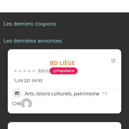
Les derniers coupons
Les dernières annonces
BD LIÈGE
0.0
(0)
Populaire
04 221 04 93
Arts, loisirs culturels, patrimoine
+2
40